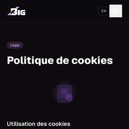
Aller au contenu principal
EN
Démarrer
Légal
Politique de cookies
Utilisation des cookies